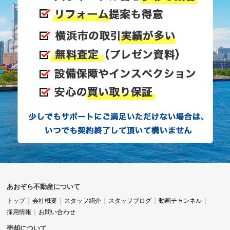
高倉さんに相談してみると、私の状況や不安をしっ
かりと受け止めてくださいました。
遠方にいる私の立場を理解して、「こういう進め方
はいかがでしょうか」と具体的な提案をしていただ
けたので、安心してお任せすることができました。
あおぞら不動産について
先回りした配慮で不安を解消
トップ
会社概要
スタッフ紹介
スタッフブログ
動画チャンネル
採用情報
お問い合わせ
売却について