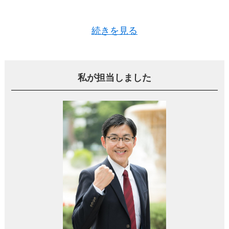
続きを見る
築20年程の物件でしたし、立地も悪くなかったの
で、売却するなら今がいいタイミングだと判断した
んです。
私が担当しました
大手不動産会社での専任媒介契約でスタ
ート
売却を決めたものの、遠方に住んでいる状況だった
ので、まずは名前の知られた大手の不動産会社にお