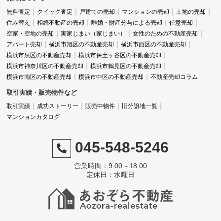
特に印象的だったのは、高倉さんの細やかな配慮で
無料査定
クイック査定
戸建ての売却
マンションの売却
土地の売却
住み替え
相続不動産の売却
離婚・財産分与による売却
任意売却
す。
空家・空地の売却
実家じまい（家じまい）
女性のための不動産売却
アパート売却
横浜市旭区の不動産売却
横浜市西区の不動産売却
横浜市泉区の不動産売却
横浜市保土ヶ谷区の不動産売却
横浜市神奈川区の不動産売却
横浜市鶴見区の不動産売却
私がまだ口にしていない不安や疑問を先回りして解
横浜市南区の不動産売却
横浜市中区の不動産売却
不動産売却コラム
消してくださるんです。
取引実績・販売物件など
取引実績
成功ストーリー
販売中物件
旧分譲地一覧
マンションカタログ
売却のプロセスや必要な手続きについても、分かり
045-548-5246
やすく説明していただけました。
営業時間：9:00～18:00
定休日：水曜日
コロナ禍という特殊な状況でしたが、売却日当日ま
で全て電話でのやり取りで済ませてくださったのも
助かりました。