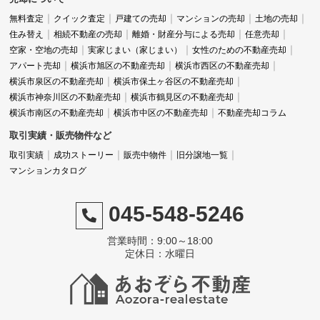
無料査定
クイック査定
戸建ての売却
マンションの売却
土地の売却
住み替え
相続不動産の売却
離婚・財産分与による売却
任意売却
正直なところ、心の中ではあおぞら不動産さんと契
空家・空地の売却
実家じまい（家じまい）
女性のための不動産売却
約できれば良いなという思いがありました。
アパート売却
横浜市旭区の不動産売却
横浜市西区の不動産売却
横浜市泉区の不動産売却
横浜市保土ヶ谷区の不動産売却
横浜市神奈川区の不動産売却
横浜市鶴見区の不動産売却
横浜市南区の不動産売却
横浜市中区の不動産売却
不動産売却コラム
地域の実情に精通し、丁寧な対応をしてくれる不動
取引実績・販売物件など
産会社との取引は安心感が違います。
取引実績
成功ストーリー
販売中物件
旧分譲地一覧
マンションカタログ
045-548-5246
そして実際に、あおぞら不動産さんが提示してくだ
さった買取額は他社よりも満足のいくものでした。
営業時間：9:00～18:00
定休日：水曜日
地域密着型だからこそ、大手不動産会社や買取専門
の会社よりも良い条件での買取価格を提示できたの