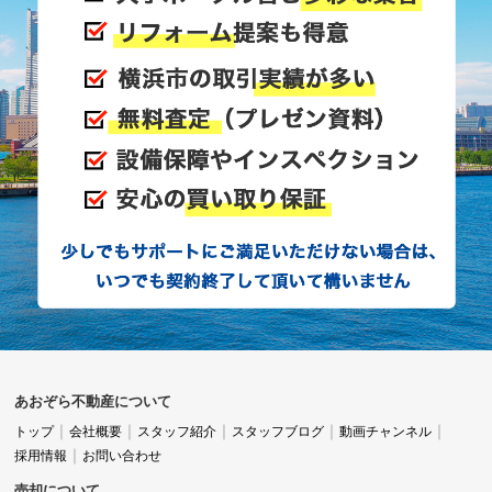
あまり信頼感が持てなかったのも事実です。
地域密着だからこそわかる相場感と査定
力
この体験を通じて気づいたのは、地元密着型の不動
産会社の方が地域の相場や値動きをよく理解してい
て、自信を持って査定してくれることです。
あおぞら不動産について
トップ
会社概要
スタッフ紹介
スタッフブログ
動画チャンネル
この安心感は大手にはない強みだと感じました。
採用情報
お問い合わせ
売却について