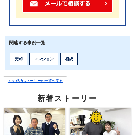
マンションの状況や売却について相談したところ、
物件の良さをしっかり理解してくださって、マンシ
ョン固有の状況についても的確なアドバイスをいた
関連する事例一覧
だけました。
売却
マンション
相続
早期売却の希望があったため、買取方式での売却を
＜＜ 成功ストーリーの一覧へ戻る
お願いすることにしました。
新着ストーリー
大手不動産会社と地域密着型不動産会社の
違い