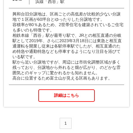
浜線「西谷」駅
興和台旧分譲地は、区画ごとの高低差が比較的少ない分譲
地で１区画が60坪台とゆったりした分譲地です。
容積率が80％あるため、2世帯住宅を建築されているご住宅
も多いのも特徴です。
相鉄本線「西谷」駅が最寄り駅で、JRとの相互直通の分岐
駅として2019年、さらに2023年3月18日には東急と相互直
通運転を開業し従来は各駅停車駅でしたが、相互直通のた
め特急や通勤特急なども停車するようになり注目を浴びて
いる駅です。
駅から近い分譲地ですが、周辺には市街化調整区域が多く
残っており、分譲地から外れると畑が広がり、のどかな雰
囲気とのギャップに驚かれるかも知れません。
高台に位置するため富士山が見える区画もあります。
詳細はこちら
1