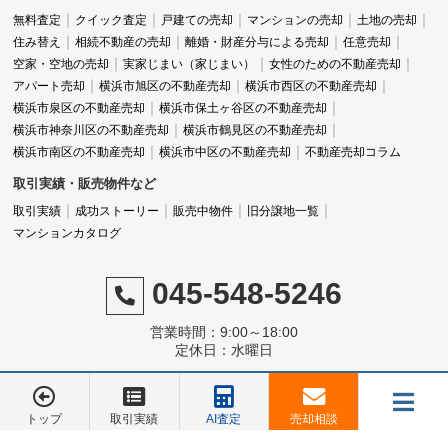
無料査定
クイック査定
戸建ての売却
マンションの売却
土地の売却
住み替え
相続不動産の売却
離婚・財産分与による売却
任意売却
空家・空地の売却
実家じまい（家じまい）
女性のための不動産売却
アパート売却
横浜市旭区の不動産売却
横浜市西区の不動産売却
横浜市泉区の不動産売却
横浜市保土ヶ谷区の不動産売却
横浜市神奈川区の不動産売却
横浜市鶴見区の不動産売却
横浜市南区の不動産売却
横浜市中区の不動産売却
不動産売却コラム
取引実績・販売物件など
取引実績
成功ストーリー
販売中物件
旧分譲地一覧
マンションカタログ
045-548-5246
営業時間：9:00～18:00
定休日：水曜日
トップ
取引実績
AI査定
売却相談
メニュー