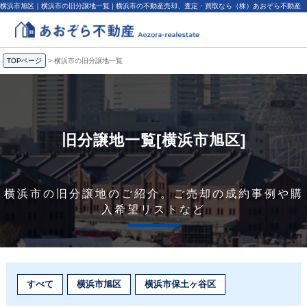
横浜市旭区｜横浜市の旧分譲地一覧 | 横浜市の不動産売却、査定・買取なら（株）あおぞら不動産
TOPページ
>
横浜市の旧分譲地一覧
旧分譲地一覧[横浜市旭区]
横浜市の旧分譲地のご紹介。ご売却の成約事例や購
入希望リストなど
すべて
横浜市旭区
横浜市保土ヶ谷区