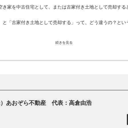
空き家を中古住宅として、または古家付き土地として売却する
」と「古家付き土地として売却する」って、どう違うの？とい
続きを見る
否か
トだと考えています。
数が築20年と定められており、それを超える場合は木造住宅の
らです。
、建物が続けて使える状態だと判断されるとリフォームやリノベ
株）あおぞら不動産 代表：高倉由浩
ります。
ョンが人気で、かつ政府は消費型社会からストック型社会への