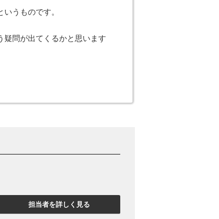
というものです。
う疑問が出てくるかと思います
建物価値はゼロとみなされ、古
ーションを目的として買主さん
担当者を詳しく見る
転換を目指して、住宅に関連した