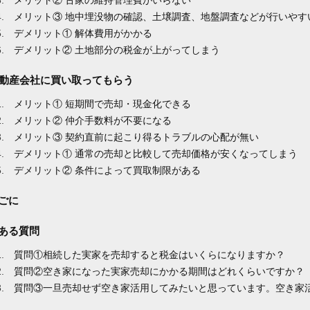
メリット③ 地中埋没物の確認、土壌調査、地盤調査などが行いやす
デメリット① 解体費用がかかる
デメリット② 土地部分の税金が上がってしまう
 不動産会社に買い取ってもらう
メリット① 短期間で売却・現金化できる
メリット② 仲介手数料が不要になる
メリット③ 契約直前に起こり得るトラブルの心配が無い
デメリット① 通常の売却と比較して売却価格が安くなってしまう
デメリット② 条件によって買取制限がある
ごに
ある質問
質問①相続した実家を売却すると税金はいくらになりますか？
質問②空き家になった実家売却にかかる期間はどれくらいですか？
質問③一旦売却せず空き家活用してみたいと思っています。空き家