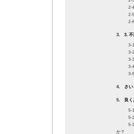
3.
さい
良く
か？