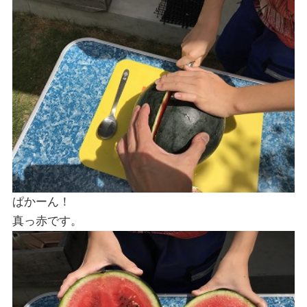
ぱかーん！
真っ赤です。