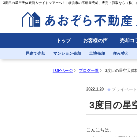
3度目の星空天体観測＆ナイトツアーへ！ | 横浜市の不動産売却、査定・買取なら（株）
トップ
お客様の声
売却コ
戸建て売却
マンション売却
土地売却
住み替え
TOPページ
>
ブログ一覧
>
3度目の星空天体
2022.1.20
プライベー
3度目の星
こんにちは、