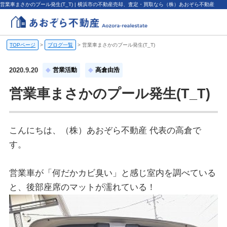
営業車まさかのプール発生(T_T) | 横浜市の不動産売却、査定・買取なら（株）あおぞら不動産
TOPページ
>
ブログ一覧
>
営業車まさかのプール発生(T_T)
2020.9.20
営業活動
高倉由浩
営業車まさかのプール発生(T_T)
こんにちは、（株）あおぞら不動産 代表の高倉で
す。
営業車が「何だかカビ臭い」と感じ室内を調べている
と、後部座席のマットが濡れている！