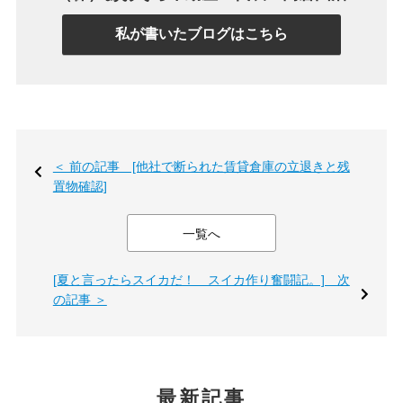
私が書いたブログはこちら
＜ 前の記事 [他社で断られた賃貸倉庫の立退きと残
置物確認]
一覧へ
[夏と言ったらスイカだ！ スイカ作り奮闘記。] 次
の記事 ＞
最新記事