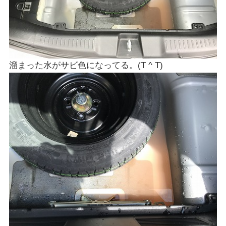
溜まった水がサビ色になってる。(T ^ T)