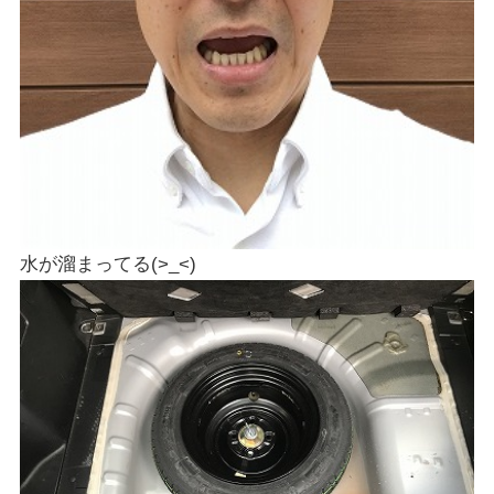
水が溜まってる(>_<)