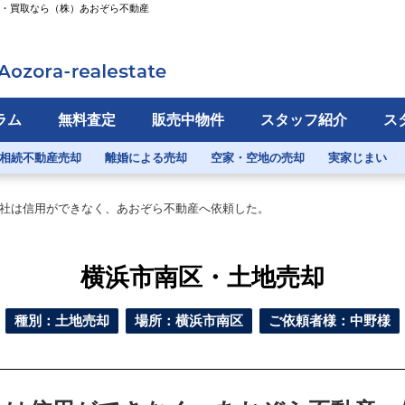
定・買取なら（株）あおぞら不動産
ラム
無料査定
販売中物件
スタッフ紹介
ス
相続不動産売却
離婚による売却
空家・空地の売却
実家じまい
社は信用ができなく、あおぞら不動産へ依頼した。
横浜市南区・土地売却
種別：土地売却
場所：横浜市南区
ご依頼者様：中野様