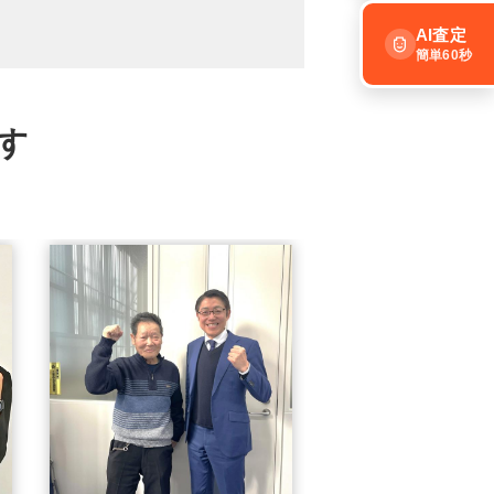
AI査定
簡単60秒
す