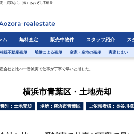
査定・買取なら（株）あおぞら不動産
ラム
無料査定
販売中物件
スタッフ紹介
ス
相続不動産売却
離婚による売却
空家・空地の売却
実家じまい
産会社と比べ一番誠実で仕事が丁寧で早いと感じた。
横浜市青葉区・土地売却
種別：土地売却
場所：横浜市青葉区
ご依頼者様：長谷川様