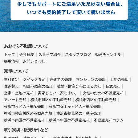
あおぞら不動産について
トップ
会社概要
スタッフ紹介
スタッフブログ
動画チャンネル
採用情報
お問い合わせ
売却について
無料査定
クイック査定
戸建ての売却
マンションの売却
土地の売却
住み替え
相続不動産の売却
離婚・財産分与による売却
任意売却
空家・空地の売却
実家じまい（家じまい）
女性のための不動産売却
アパート売却
横浜市旭区の不動産売却
横浜市西区の不動産売却
横浜市泉区の不動産売却
横浜市保土ヶ谷区の不動産売却
横浜市神奈川区の不動産売却
横浜市鶴見区の不動産売却
横浜市南区の不動産売却
横浜市中区の不動産売却
不動産売却コラム
取引実績・販売物件など