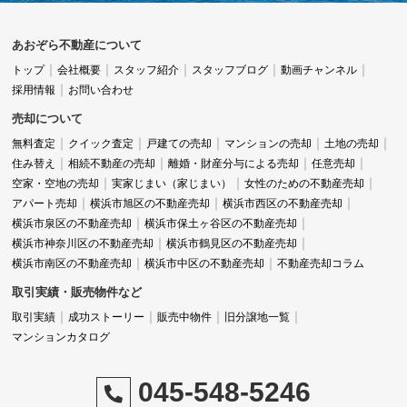
あおぞら不動産について
トップ
会社概要
スタッフ紹介
スタッフブログ
動画チャンネル
採用情報
お問い合わせ
売却について
無料査定
クイック査定
戸建ての売却
マンションの売却
土地の売却
住み替え
相続不動産の売却
離婚・財産分与による売却
任意売却
空家・空地の売却
実家じまい（家じまい）
女性のための不動産売却
アパート売却
横浜市旭区の不動産売却
横浜市西区の不動産売却
横浜市泉区の不動産売却
横浜市保土ヶ谷区の不動産売却
横浜市神奈川区の不動産売却
横浜市鶴見区の不動産売却
横浜市南区の不動産売却
横浜市中区の不動産売却
不動産売却コラム
取引実績・販売物件など
取引実績
成功ストーリー
販売中物件
旧分譲地一覧
マンションカタログ
045-548-5246