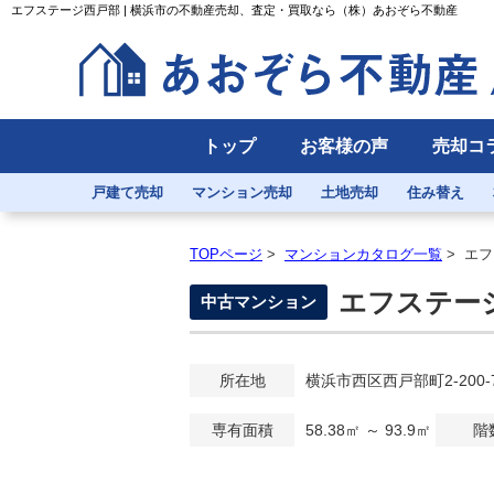
エフステージ西戸部 | 横浜市の不動産売却、査定・買取なら（株）あおぞら不動産
トップ
お客様の声
売却コ
戸建て売却
マンション売却
土地売却
住み替え
TOPページ
>
マンションカタログ一覧
>
エフ
エフステー
中古マンション
所在地
横浜市西区西戸部町2-200-
専有面積
58.38㎡ ～ 93.9㎡
階