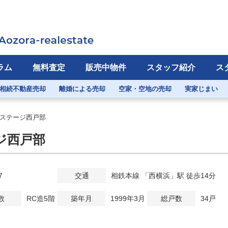
ラム
無料査定
販売中物件
スタッフ紹介
ス
相続不動産売却
離婚による売却
空家・空地の売却
実家じまい
ステージ西戸部
ジ西戸部
7
交通
相鉄本線 「西横浜」駅 徒歩14分
数
RC造5階
築年月
1999年3月
総戸数
34戸