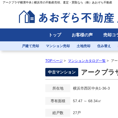
アークプラザ横濱中央 | 横浜市の不動産売却、査定・買取なら（株）あおぞら不動産
トップ
お客様の声
売却コ
戸建て売却
マンション売却
土地売却
住み替え
TOPページ
>
マンションカタログ一覧
>
アー
アークプラ
中古マンション
所在地
横浜市西区中央1-36-3
専有面積
57.47 ～ 68.34㎡
総戸数
27戸