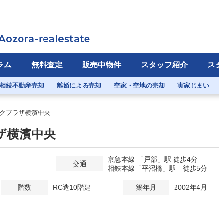
ラム
無料査定
販売中物件
スタッフ紹介
ス
相続不動産売却
離婚による売却
空家・空地の売却
実家じまい
クプラザ横濱中央
ザ横濱中央
京急本線 「戸部」駅 徒歩4分
交通
相鉄本線「平沼橋」駅 徒歩5分
階数
RC造10階建
築年月
2002年4月