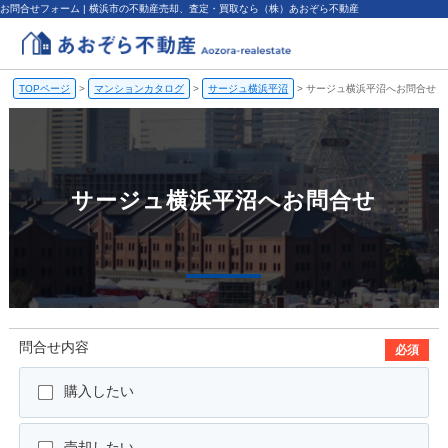
お問合せフォーム | 横浜市の不動産売却、査定・買取なら（株）あおぞら不動産
TOPページ
>
マンションカタログ
>
サージュ横浜平沼
>
サージュ横浜平沼へお問合せ
サージュ横浜平沼へお問合せ
問合せ内容
必須
購入したい
売却したい