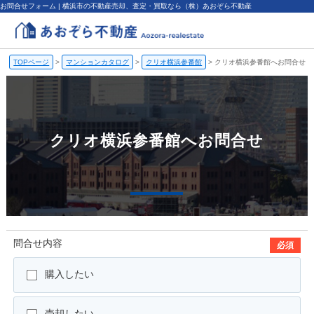
お問合せフォーム | 横浜市の不動産売却、査定・買取なら（株）あおぞら不動産
TOPページ
>
マンションカタログ
>
クリオ横浜参番館
>
クリオ横浜参番館へお問合せ
クリオ横浜参番館へお問合せ
問合せ内容
必須
購入したい
売却したい