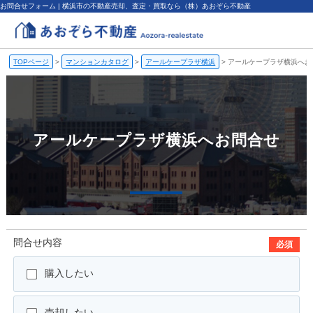
お問合せフォーム | 横浜市の不動産売却、査定・買取なら（株）あおぞら不動産
TOPページ
>
マンションカタログ
>
アールケープラザ横浜
>
アールケープラザ横浜へお
アールケープラザ横浜へお問合せ
問合せ内容
必須
購入したい
売却したい