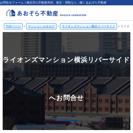
お問合せフォーム | 横浜市の不動産売却、査定・買取なら（株）あおぞら不動産
TOPページ
>
マンションカタログ
>
ライオンズマンション横浜リバーサイド
>
ライオン
ライオンズマンション横浜リバーサイド
へお問合せ