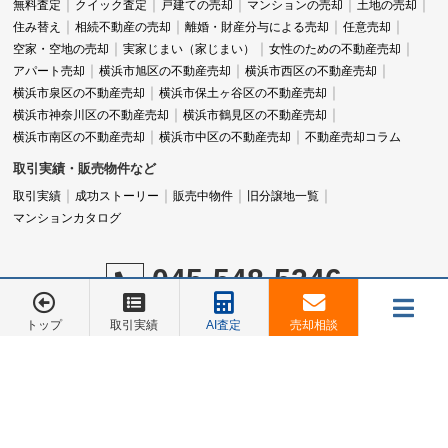
無料査定
クイック査定
戸建ての売却
マンションの売却
土地の売却
住み替え
相続不動産の売却
離婚・財産分与による売却
任意売却
空家・空地の売却
実家じまい（家じまい）
女性のための不動産売却
アパート売却
横浜市旭区の不動産売却
横浜市西区の不動産売却
横浜市泉区の不動産売却
横浜市保土ヶ谷区の不動産売却
横浜市神奈川区の不動産売却
横浜市鶴見区の不動産売却
横浜市南区の不動産売却
横浜市中区の不動産売却
不動産売却コラム
取引実績・販売物件など
取引実績
成功ストーリー
販売中物件
旧分譲地一覧
マンションカタログ
045-548-5246
営業時間：9:00～18:00
トップ
取引実績
AI査定
売却相談
定休日：水曜日
メニュー
お電話でのご相談は
045-548-5246
売却相談
お客様の声
会社概要
お問合せ
©株式会社 あおぞら不動産