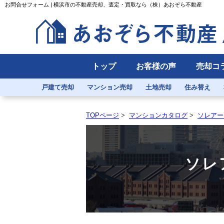
お問合せフォーム | 横浜市の不動産売却、査定・買取なら（株）あおぞら不動産
トップ
お客様の声
売却コ
戸建て売却
マンション売却
土地売却
住み替え
TOPページ
>
マンションカタログ
>
ソレアー
ソレ