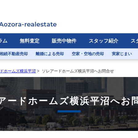
ラム
無料査定
販売中物件
スタッフ紹介
ス
相続不動産売却
離婚による売却
空家・空地の売却
実家じまい
ドホームズ横浜平沼
>
ソレアードホームズ横浜平沼へお問合せ
アードホームズ横浜平沼へお