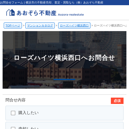
お問合せフォーム | 横浜市の不動産売却、査定・買取なら（株）あおぞら不動産
TOPページ
>
マンションカタログ
>
ローズハイツ横浜西口
>
ローズハイツ横浜西口へお
ローズハイツ横浜西口へお問合せ
問合せ内容
必須
購入したい
売却したい