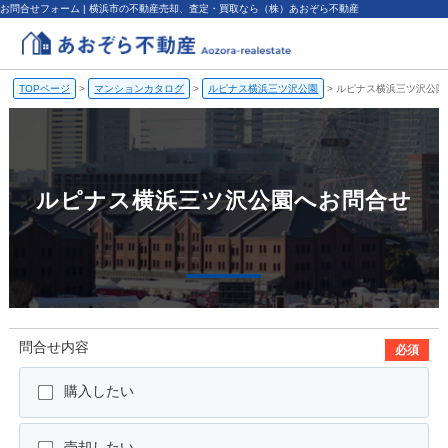
お問合せフォーム | 横浜市の不動産売却、査定・買取なら（株）あおぞら不動産
TOPページ
>
マンションカタログ
>
ルピナス横浜三ツ沢公園
>
ルピナス横浜三ツ沢公園
ルピナス横浜三ツ沢公園へお問合せ
問合せ内容
必須
購入したい
売却したい