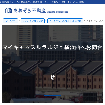
お問合せフォーム | 横浜市の不動産売却、査定・買取なら（株）あおぞら不動産
TOPページ
>
マンションカタログ
>
マイキャッスルラルジュ横浜西
>
マイキャッスルラ
マイキャッスルラルジュ横浜西へお問合
せ