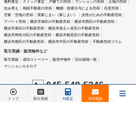
無料査定
クイック査定
戸建ての売却
マンションの売却
土地の売却
住み替え
相続不動産の売却
離婚・財産分与による売却
任意売却
空家・空地の売却
実家じまい（家じまい）
女性のための不動産売却
アパート売却
横浜市旭区の不動産売却
横浜市西区の不動産売却
横浜市泉区の不動産売却
横浜市保土ヶ谷区の不動産売却
横浜市神奈川区の不動産売却
横浜市鶴見区の不動産売却
横浜市南区の不動産売却
横浜市中区の不動産売却
不動産売却コラム
取引実績・販売物件など
取引実績
成功ストーリー
販売中物件
旧分譲地一覧
マンションカタログ
045-548-5246
営業時間：9:00～18:00
トップ
取引実績
AI査定
売却相談
定休日：水曜日
メニュー
お電話でのご相談は
045-548-5246
売却相談
お客様の声
会社概要
お問合せ
©株式会社 あおぞら不動産