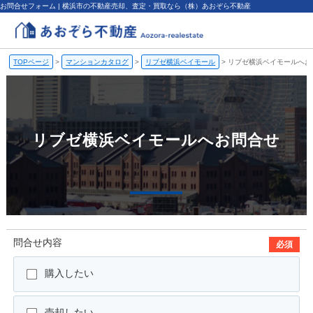
お問合せフォーム | 横浜市の不動産売却、査定・買取なら（株）あおぞら不動産
TOPページ
>
マンションカタログ
>
リブゼ横浜ベイモール
>
リブゼ横浜ベイモールへお
リブゼ横浜ベイモールへお問合せ
問合せ内容
必須
購入したい
売却したい