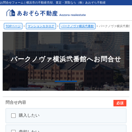
お問合せフォーム | 横浜市の不動産売却、査定・買取なら（株）あおぞら不動産
TOPページ
>
マンションカタログ
>
パークノヴァ横浜弐番館
>
パークノヴァ横浜弐番館
パークノヴァ横浜弐番館へお問合せ
問合せ内容
必須
購入したい
売却したい