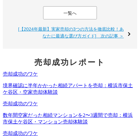
事や助け合いの精神が失われていく可能性があるの
一覧へ
です。
[【2024年最新】実家売却の3つの方法を徹底比較！あ
このように、空き家問題は個人の問題だけでなく、
なたに最適な選び方ガイド] 次の記事 ＞
社会全体に大きな影響を与えます。だからこそ、私
たち一人ひとりが真剣に向き合う必要があるので
売却成功レポート
す。