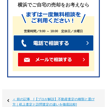
問題が潜んでいます。
横浜でご自宅の売却をお考えなら
まず、防犯面での懸念があります。空き家は不審者
の侵入や犯罪の温床になりやすく、地域の安全を脅
営業時間／9:00 ～ 18:00 定休日／水曜日
かす可能性があります。また、災害時には倒壊のリ
スクが高まり、周辺住民の安全を脅かすこともあり
ます。
さらに、空き家の増加は街の景観を損ね、地域の雰
囲気を悪化させることもあります。これは、地域全
体の不動産価値にも影響を与えかねません。
そして見逃せないのが、
地域コミュニティの衰退
で
す。空き家が増えると、地域の人口が減少し、人々
＜ 前の記事 [【プロが解説】不動産査定の種類と選び
の交流が少なくなります。その結果、地域の伝統行
方｜机上査定と訪問査定の違いを徹底比較]