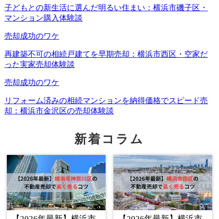
社会的リスク：地域社会への影響
不法投棄と環境悪化
空き家が増えると、思わぬところで地域の環境が悪
化する可能性があります。その最たる例が、
不法投
棄
です。
新着コラム
管理されていない空き家の敷地は、残念ながら不法
投棄の格好のターゲットになってしまいます。「誰
も見ていないだろう」「どうせ空き家だから」とい
う心理が働き、ゴミを捨てていく人が後を絶たない
のです。