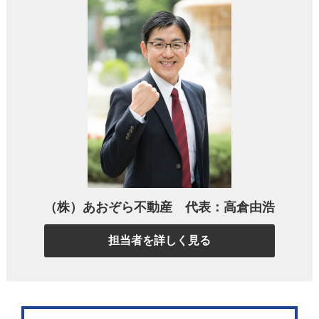
の9.71%に相当します。皆さんの周りにも、空き家に
なっている家はありませんか？
実は、この空き家の増加傾向は今後も続くと予想さ
れています。その背景には、日本社会が直面してい
る高齢化や人口減少の問題があります。
私たちの大
切な実家や親から相続した家が、いつの間にか「空
き家」になってしまう可能性は、決して低くないの
です
。
（株）あおぞら不動産 代表：高倉由浩
空き家が引き起こす社会問題
担当者を詳しく見る
空き家が増えると、どんな問題が起こるのでしょう
か？実は、私たちの生活に直接影響を与える様々な