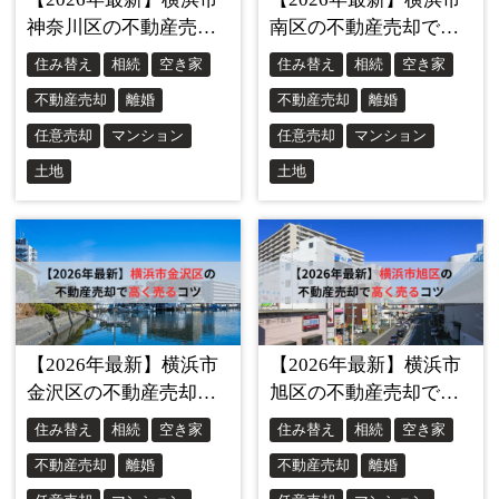
最初は小さなゴミかもしれません。でも、そのゴミ
が放置されると次第に大きなゴミも捨てられるよう
になります。そして気がつけば、空き家の庭や玄関
先にゴミの山ができてしまうのです。
このゴミの山は、単に見た目が悪いだけではありま
せん。
悪臭や害虫の発生源
となり、周辺住民の生活
環境を著しく悪化させてしまいます。また、野良猫
や野鳥が集まってくることで、さらに衛生状態が悪
化する可能性もあります。
こうした状況を防ぐためには、空き家の所有者によ
る定期的な見回りや清掃が欠かせません。また、防
犯カメラの設置や、近隣住民との協力体制を築くこ