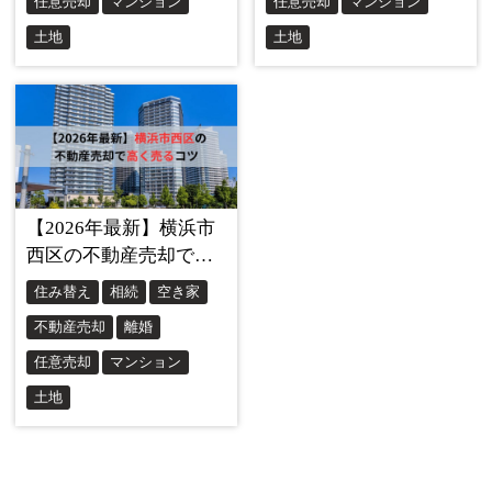
とも効果的です。
空き家の管理は、地域の環境を守
ることにも直結している
のです。
不法侵入と犯罪の温床
空き家がもたらすもう一つの大きな社会的リスク
が、
不法侵入と犯罪の温床
になってしまう可能性で
す。
誰も住んでいない家は、残念ながら犯罪者にとって
魅力的な場所になってしまいます。窓ガラスが割れ
ていたり、鍵が壊れていたりすると、簡単に侵入さ
れてしまう可能性があります。