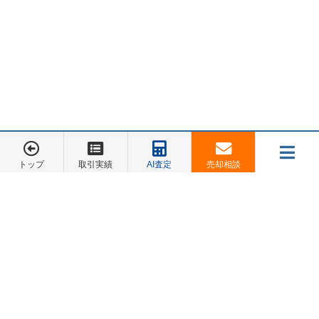
す。私たち一人ひとりが、この責任を自覚し、行動
に移すことが求められています。
トップ
取引実績
AI査定
売却相談
メニュー
お電話でのご相談は
045-548-5246
売却相談
お客様の声
会社概要
お問合せ
法的リスク：行政措置と訴訟の可能性
トップページ
お客様の声