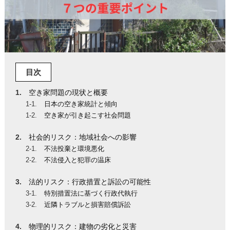
目次
空き家問題の現状と概要
日本の空き家統計と傾向
空き家が引き起こす社会問題
社会的リスク：地域社会への影響
不法投棄と環境悪化
不法侵入と犯罪の温床
法的リスク：行政措置と訴訟の可能性
特別措置法に基づく行政代執行
近隣トラブルと損害賠償訴訟
物理的リスク：建物の劣化と災害