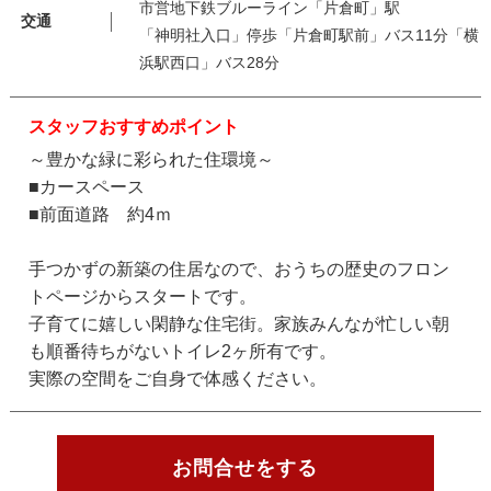
市営地下鉄ブルーライン「片倉町」駅
交通
「神明社入口」停歩「片倉町駅前」バス11分「横
浜駅西口」バス28分
スタッフおすすめポイント
～豊かな緑に彩られた住環境～
■カースペース
■前面道路 約4ｍ
手つかずの新築の住居なので、おうちの歴史のフロン
トページからスタートです。
子育てに嬉しい閑静な住宅街。家族みんなが忙しい朝
も順番待ちがないトイレ2ヶ所有です。
実際の空間をご自身で体感ください。
お問合せをする