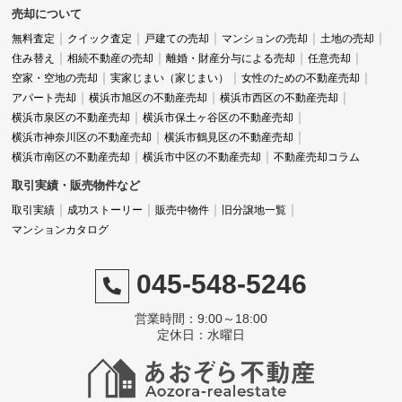
売却について
無料査定
クイック査定
戸建ての売却
マンションの売却
土地の売却
住み替え
相続不動産の売却
離婚・財産分与による売却
任意売却
空家・空地の売却
実家じまい（家じまい）
女性のための不動産売却
アパート売却
横浜市旭区の不動産売却
横浜市西区の不動産売却
横浜市泉区の不動産売却
横浜市保土ヶ谷区の不動産売却
横浜市神奈川区の不動産売却
横浜市鶴見区の不動産売却
横浜市南区の不動産売却
横浜市中区の不動産売却
不動産売却コラム
取引実績・販売物件など
取引実績
成功ストーリー
販売中物件
旧分譲地一覧
マンションカタログ
045-548-5246
営業時間：9:00～18:00
定休日：水曜日