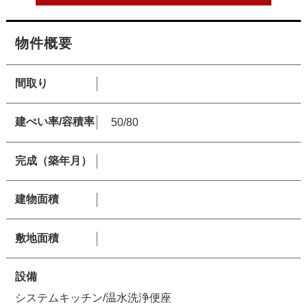
物件概要
間取り
建ぺい率/容積率
50/80
完成（築年月）
建物面積
敷地面積
設備
システムキッチン/温水洗浄便座