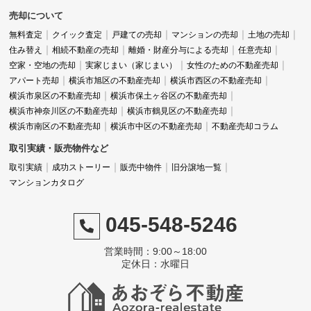
売却について
無料査定
クイック査定
戸建ての売却
マンションの売却
土地の売却
住み替え
相続不動産の売却
離婚・財産分与による売却
任意売却
空家・空地の売却
実家じまい（家じまい）
女性のための不動産売却
アパート売却
横浜市旭区の不動産売却
横浜市西区の不動産売却
横浜市泉区の不動産売却
横浜市保土ヶ谷区の不動産売却
横浜市神奈川区の不動産売却
横浜市鶴見区の不動産売却
横浜市南区の不動産売却
横浜市中区の不動産売却
不動産売却コラム
取引実績・販売物件など
取引実績
成功ストーリー
販売中物件
旧分譲地一覧
マンションカタログ
045-548-5246
営業時間：9:00～18:00
定休日：水曜日