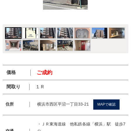
ご成約
価格
間取り
１Ｒ
横浜市西区平沼一丁目33-21
住所
MAPで確認
・ＪＲ東海道線 他私鉄各線「横浜」駅 徒歩7