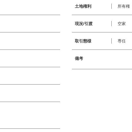
土地権利
所有権
現況/引渡
空家
取引態様
専任
備考