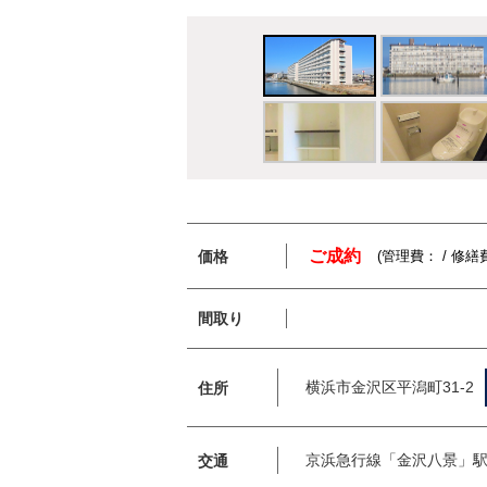
ご成約
価格
(管理費： / 修繕
間取り
横浜市金沢区平潟町31-2
住所
京浜急行線「金沢八景」駅
交通