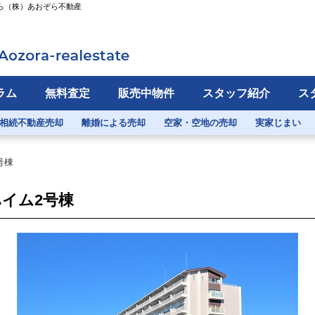
なら（株）あおぞら不動産
ラム
無料査定
販売中物件
スタッフ紹介
ス
相続不動産売却
離婚による売却
空家・空地の売却
実家じまい
号棟
イム2号棟