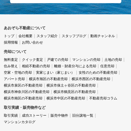
あおぞら不動産について
トップ
会社概要
スタッフ紹介
スタッフブログ
動画チャンネル
採用情報
お問い合わせ
売却について
無料査定
クイック査定
戸建ての売却
マンションの売却
土地の売却
住み替え
相続不動産の売却
離婚・財産分与による売却
任意売却
空家・空地の売却
実家じまい（家じまい）
女性のための不動産売却
アパート売却
横浜市旭区の不動産売却
横浜市西区の不動産売却
横浜市泉区の不動産売却
横浜市保土ヶ谷区の不動産売却
横浜市神奈川区の不動産売却
横浜市鶴見区の不動産売却
横浜市南区の不動産売却
横浜市中区の不動産売却
不動産売却コラム
取引実績・販売物件など
取引実績
成功ストーリー
販売中物件
旧分譲地一覧
マンションカタログ