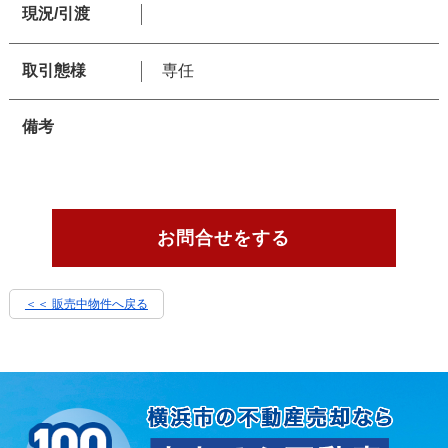
現況/引渡
取引態様
専任
備考
お問合せをする
＜＜ 販売中物件へ戻る