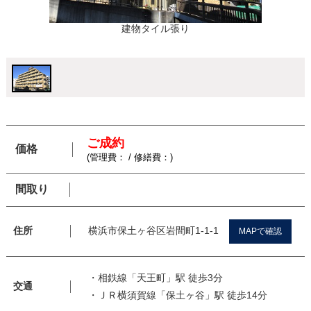
建物タイル張り
ご成約
価格
(管理費： / 修繕費：)
間取り
横浜市保土ヶ谷区岩間町1-1-1
住所
MAPで確認
・相鉄線「天王町」駅 徒歩3分
交通
・ＪＲ横須賀線「保土ヶ谷」駅 徒歩14分