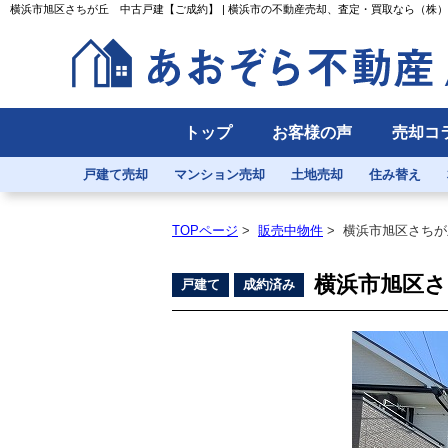
横浜市旭区さちが丘 中古戸建【ご成約】 | 横浜市の不動産売却、査定・買取なら（株
トップ
お客様の声
売却コ
戸建て売却
マンション売却
土地売却
住み替え
TOPページ
>
販売中物件
>
横浜市旭区さちが
横浜市旭区さ
戸建て
成約済み