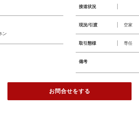
接道状況
現況/引渡
空家
ホン
取引態様
専任
備考
お問合せをする