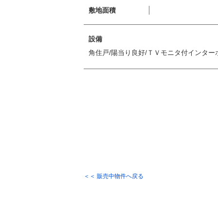
敷地面積
設備
角住戸/陽当り良好/ＴＶモニタ付インター
＜＜ 販売中物件へ戻る