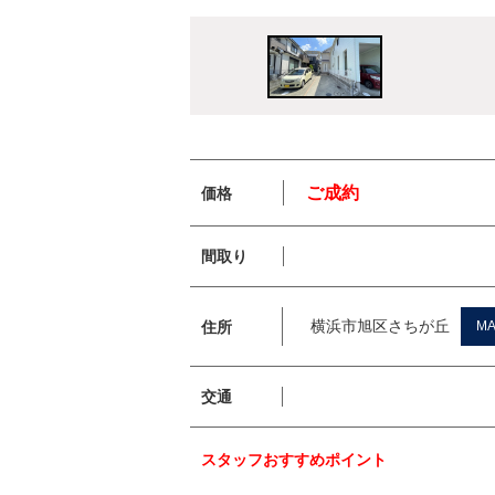
ご成約
価格
間取り
横浜市旭区さちが丘
住所
M
交通
スタッフおすすめポイント