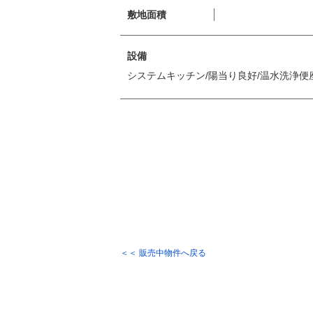
敷地面積
設備
システムキッチン/陽当り良好/温水洗浄便
＜＜ 販売中物件へ戻る