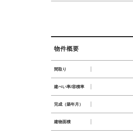
物件概要
間取り
建ぺい率/容積率
完成（築年月）
建物面積