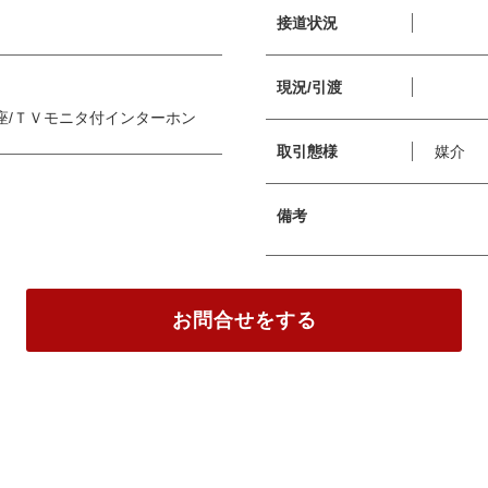
接道状況
現況/引渡
座/ＴＶモニタ付インターホン
取引態様
媒介
備考
お問合せをする