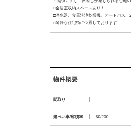
～南側に面し、日差しが感じられる心地の
□全居室収納スペースあり！
□浄水器、食器洗浄乾燥機、オートバス、2
□閑静な住宅街に位置しております
物件概要
間取り
建ぺい率/容積率
60/200