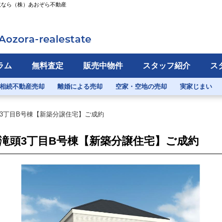
取なら（株）あおぞら不動産
ラム
無料査定
販売中物件
スタッフ紹介
ス
相続不動産売却
離婚による売却
空家・空地の売却
実家じまい
3丁目B号棟【新築分譲住宅】ご成約
滝頭3丁目B号棟【新築分譲住宅】ご成約