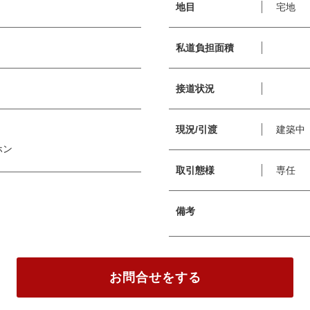
地目
宅地
私道負担面積
接道状況
現況/引渡
建築中
ホン
取引態様
専任
備考
お問合せをする