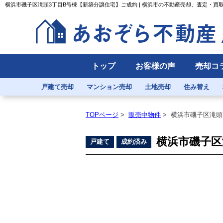
横浜市磯子区滝頭3丁目B号棟【新築分譲住宅】ご成約 | 横浜市の不動産売却、査定・買
トップ
お客様の声
売却コ
戸建て売却
マンション売却
土地売却
住み替え
TOPページ
>
販売中物件
>
横浜市磯子区滝頭
横浜市磯子区
戸建て
成約済み