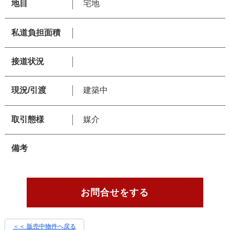
地目
宅地
私道負担面積
接道状況
現況/引渡
建築中
取引態様
媒介
備考
お問合せをする
＜＜ 販売中物件へ戻る