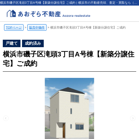
横浜市磯子区滝頭3丁目A号棟【新築分譲住宅】ご成約 | 横浜市の不動産売却、査定・買取なら（株）あおぞら不動産
TOPページ
>
販売中物件
>
横浜市磯子区滝頭3丁目A号棟【新築分譲住宅】ご成約
戸建て
成約済み
横浜市磯子区滝頭3丁目A号棟【新築分譲住
宅】ご成約