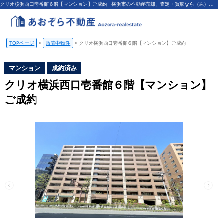
クリオ横浜西口壱番館６階【マンション】ご成約 | 横浜市の不動産売却、査定・買取なら（株）あおぞら不動産
TOPページ
>
販売中物件
>
クリオ横浜西口壱番館６階【マンション】ご成約
マンション
成約済み
クリオ横浜西口壱番館６階【マンション】
ご成約