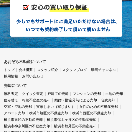
あおぞら不動産について
トップ
会社概要
スタッフ紹介
スタッフブログ
動画チャンネル
採用情報
お問い合わせ
売却について
無料査定
クイック査定
戸建ての売却
マンションの売却
土地の売却
住み替え
相続不動産の売却
離婚・財産分与による売却
任意売却
空家・空地の売却
実家じまい（家じまい）
女性のための不動産売却
アパート売却
横浜市旭区の不動産売却
横浜市西区の不動産売却
横浜市泉区の不動産売却
横浜市保土ヶ谷区の不動産売却
横浜市神奈川区の不動産売却
横浜市鶴見区の不動産売却