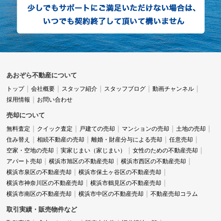
あおぞら不動産について
トップ
会社概要
スタッフ紹介
スタッフブログ
動画チャンネル
採用情報
お問い合わせ
売却について
無料査定
クイック査定
戸建ての売却
マンションの売却
土地の売却
住み替え
相続不動産の売却
離婚・財産分与による売却
任意売却
空家・空地の売却
実家じまい（家じまい）
女性のための不動産売却
アパート売却
横浜市旭区の不動産売却
横浜市西区の不動産売却
横浜市泉区の不動産売却
横浜市保土ヶ谷区の不動産売却
横浜市神奈川区の不動産売却
横浜市鶴見区の不動産売却
横浜市南区の不動産売却
横浜市中区の不動産売却
不動産売却コラム
取引実績・販売物件など