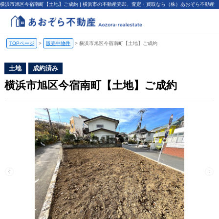
横浜市旭区今宿南町【土地】ご成約 | 横浜市の不動産売却、査定・買取なら（株）あおぞら不動産
TOPページ
>
販売中物件
>
横浜市旭区今宿南町【土地】ご成約
土地
成約済み
横浜市旭区今宿南町【土地】ご成約