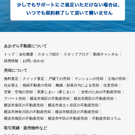
あおぞら不動産について
トップ
会社概要
スタッフ紹介
スタッフブログ
動画チャンネル
採用情報
お問い合わせ
売却について
無料査定
クイック査定
戸建ての売却
マンションの売却
土地の売却
住み替え
相続不動産の売却
離婚・財産分与による売却
任意売却
空家・空地の売却
実家じまい（家じまい）
女性のための不動産売却
アパート売却
横浜市旭区の不動産売却
横浜市西区の不動産売却
横浜市泉区の不動産売却
横浜市保土ヶ谷区の不動産売却
横浜市神奈川区の不動産売却
横浜市鶴見区の不動産売却
横浜市南区の不動産売却
横浜市中区の不動産売却
不動産売却コラム
取引実績・販売物件など