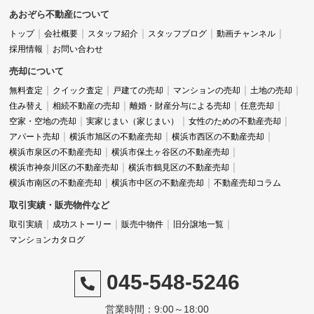
あおぞら不動産について
トップ
会社概要
スタッフ紹介
スタッフブログ
動画チャンネル
採用情報
お問い合わせ
売却について
無料査定
クイック査定
戸建ての売却
マンションの売却
土地の売却
住み替え
相続不動産の売却
離婚・財産分与による売却
任意売却
空家・空地の売却
実家じまい（家じまい）
女性のための不動産売却
アパート売却
横浜市旭区の不動産売却
横浜市西区の不動産売却
横浜市泉区の不動産売却
横浜市保土ヶ谷区の不動産売却
横浜市神奈川区の不動産売却
横浜市鶴見区の不動産売却
横浜市南区の不動産売却
横浜市中区の不動産売却
不動産売却コラム
取引実績・販売物件など
取引実績
成功ストーリー
販売中物件
旧分譲地一覧
マンションカタログ
045-548-5246
営業時間：9:00～18:00