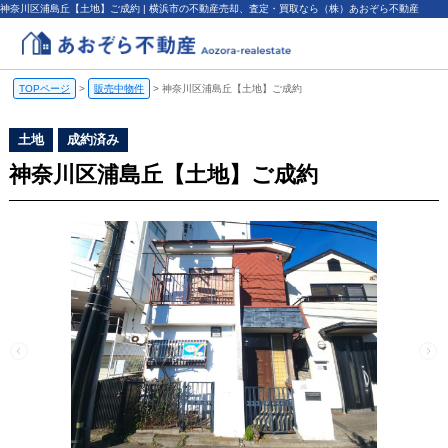
神奈川区浦島丘【土地】ご成約 | 横浜市の不動産売却、査定・買取なら（株）あおぞら不動産
TOPページ
>
販売中物件
>
神奈川区浦島丘【土地】ご成約
土地
成約済み
神奈川区浦島丘【土地】ご成約