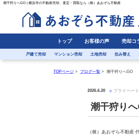
潮干狩りへGO | 横浜市の不動産売却、査定・買取なら（株）あおぞら不動産
トップ
お客様の声
売却コ
戸建て売却
マンション売却
土地売却
住み替え
TOPページ
>
ブログ一覧
>
潮干狩りへGO
2026.6.20
プライベー
潮干狩りへ
（株）あおぞら不動産 