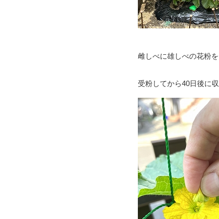
雌しべに雄しべの花粉を
受粉してから40日後に