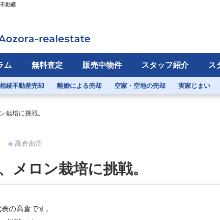
ら不動産
ラム
無料査定
販売中物件
スタッフ紹介
ス
相続不動産売却
離婚による売却
空家・空地の売却
実家じまい
ン栽培に挑戦。
ト
高倉由浩
、メロン栽培に挑戦。
代表の高倉です。